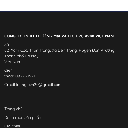
CÔNG TY TNHH THƯƠNG MẠI VÀ DỊCH VỤ AV88 VIỆT NAM
Số
62, Xóm Cốc, Thôn Trung, Xã Liên Trung, Huyện Đan Phượng,
Thành phố Hà Nội,
Việt Nam
Điện
thoại: 0933121921
Gmail:
trinhgiavn20@gmail.com
Trang chủ
Danh mục sản phẩm
Giới thiệu