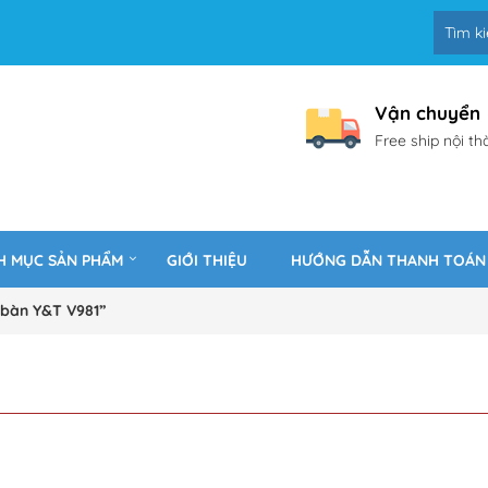
Vận chuyển
Free ship nội th
H MỤC SẢN PHẨM
GIỚI THIỆU
HƯỚNG DẪN THANH TOÁN
bàn Y&T V981”