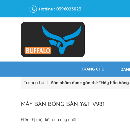
0396023023
Hotline :
TRANG CHỦ
DAN
Trang chủ
Sản phẩm được gắn thẻ “Máy bắn bóng 
MÁY BẮN BÓNG BÀN Y&T V981
Hiển thị một kết quả duy nhất