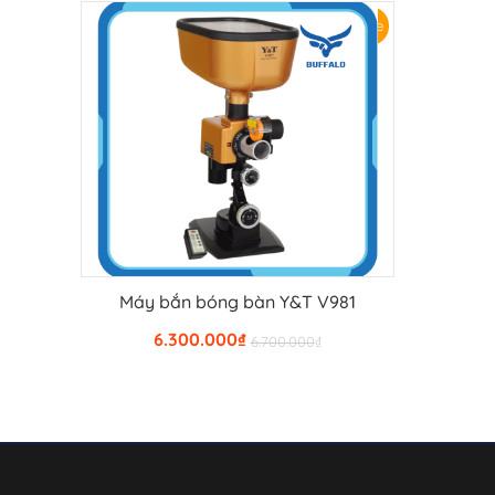
Sale
Máy bắn bóng bàn Y&T V981
THÊM VÀO GIỎ HÀNG
6.300.000
₫
6.700.000
₫