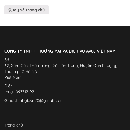
Quay về trang chủ
CÔNG TY TNHH THƯƠNG MẠI VÀ DỊCH VỤ AV88 VIỆT NAM
Số
62, Xóm Cốc, Thôn Trung, Xã Liên Trung, Huyện Đan Phượng,
Thành phố Hà Nội,
Việt Nam
Điện
thoại: 0933121921
Gmail:
trinhgiavn20@gmail.com
Trang chủ