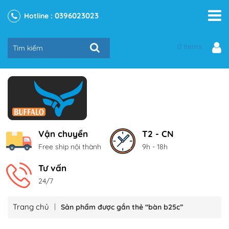
0396023023
Hotline :
0 items
Vận chuyển
T2 - CN
Free ship nội thành
9h - 18h
Tư vấn
24/7
Trang chủ
Sản phẩm được gắn thẻ “bàn b25c”