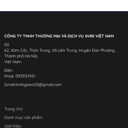
CÔNG TY TNHH THƯƠNG MẠI VÀ DỊCH VỤ AV88 VIỆT NAM
Số
62, Xóm Cốc, Thôn Trung, Xã Liên Trung, Huyện Đan Phượng,
Thành phố Hà Nội,
Việt Nam
Điện
thoại: 0933121921
Gmail:
trinhgiavn20@gmail.com
Trang chủ
Danh mục sản phẩm
Giới thiệu