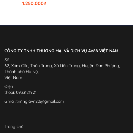
1.250.000
₫
CÔNG TY TNHH THƯƠNG MẠI VÀ DỊCH VỤ AV88 VIỆT NAM
Số
62, Xóm Cốc, Thôn Trung, Xã Liên Trung, Huyện Đan Phượng,
Thành phố Hà Nội,
Việt Nam
Điện
thoại: 0933121921
Gmail:
trinhgiavn20@gmail.com
Trang chủ