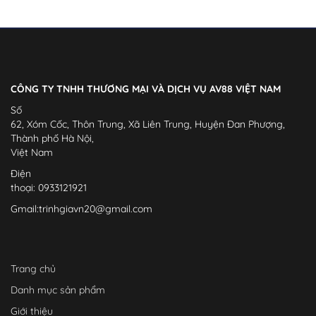
CÔNG TY TNHH THƯƠNG MẠI VÀ DỊCH VỤ AV88 VIỆT NAM
Số
62, Xóm Cốc, Thôn Trung, Xã Liên Trung, Huyện Đan Phượng,
Thành phố Hà Nội,
Việt Nam
Điện
thoại: 0933121921
Gmail:
trinhgiavn20@gmail.com
Trang chủ
Danh mục sản phẩm
Giới thiệu