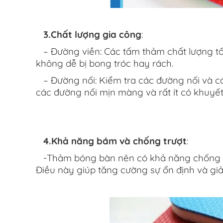
3.Chất lượng gia công
:
– Đường viền: Các tấm thảm chất lượng tốt
không dễ bị bong tróc hay rách.
– Đường nối: Kiểm tra các đường nối và c
các đường nối mịn màng và rất ít có khuyết
4.Khả năng bám và chống trượt
:
-Thảm bóng bàn nên có khả năng chống trượ
Điều này giúp tăng cường sự ổn định và giả