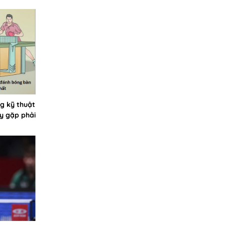
ng kỹ thuật
y gặp phải