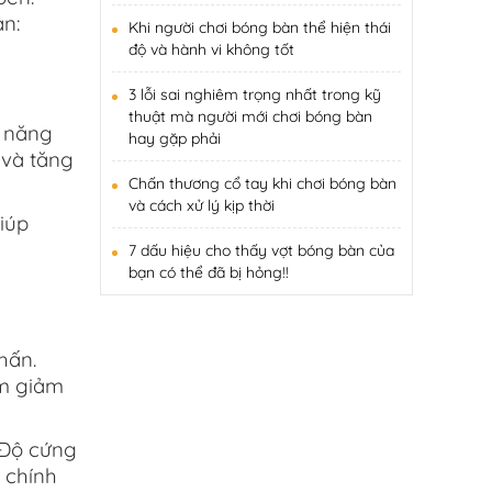
n:
Khi người chơi bóng bàn thể hiện thái
độ và hành vi không tốt
3 lỗi sai nghiêm trọng nhất trong kỹ
thuật mà người mới chơi bóng bàn
ả năng
hay gặp phải
 và tăng
Chấn thương cổ tay khi chơi bóng bàn
và cách xử lý kịp thời
iúp
7 dấu hiệu cho thấy vợt bóng bàn của
bạn có thể đã bị hỏng!!
hấn.
àm giảm
 Độ cứng
 chính