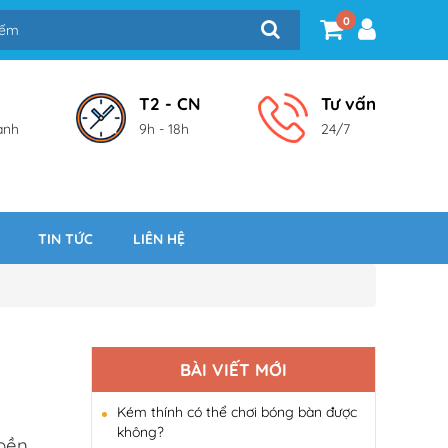
0
T2 - CN
Tư vấn
ành
9h - 18h
24/7
TIN TỨC
LIÊN HỆ
BÀI VIẾT MỚI
Kém thính có thể chơi bóng bàn được
không?
bền.