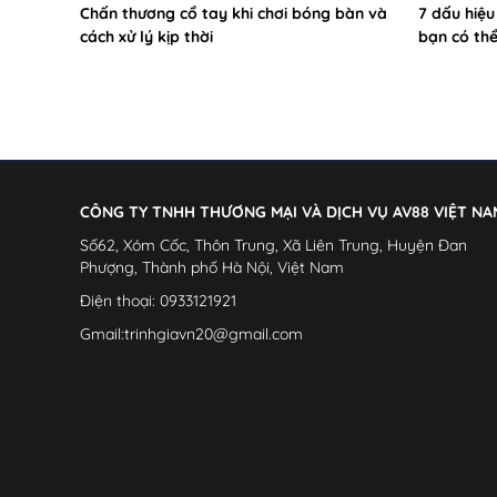
Chấn thương cổ tay khi chơi bóng bàn và
7 dấu hiệ
cách xử lý kịp thời
bạn có thể
CÔNG TY TNHH THƯƠNG MẠI VÀ DỊCH VỤ AV88 VIỆT NA
Số
62, Xóm Cốc, Thôn Trung, Xã Liên Trung, Huyện Đan
Phượng, Thành phố Hà Nội,
Việt Nam
Điện
thoại: 0933121921
Gmail:
trinhgiavn20@gmail.com