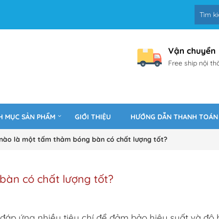
Vận chuyển
Free ship nội th
H MỤC SẢN PHẨM
GIỚI THIỆU
HƯỚNG DẪN THANH TOÁN
 nào là một tấm thảm bóng bàn có chất lượng tốt?
àn có chất lượng tốt?
đáp ứng nhiều tiêu chí để đảm bảo hiệu suất và độ 