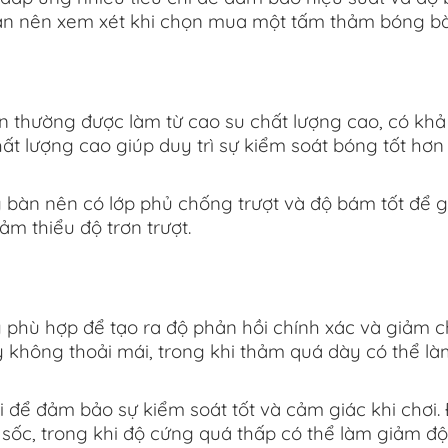
ạn nên xem xét khi chọn mua một tấm thảm bóng bà
n thường được làm từ cao su chất lượng cao, có kh
ất lượng cao giúp duy trì sự kiểm soát bóng tốt hơn
bàn nên có lớp phủ chống trượt và độ bám tốt để g
m thiểu độ trơn trượt.
phù hợp để tạo ra độ phản hồi chính xác và giảm c
không thoải mái, trong khi thảm quá dày có thể l
để đảm bảo sự kiểm soát tốt và cảm giác khi chơi.
sốc, trong khi độ cứng quá thấp có thể làm giảm độ