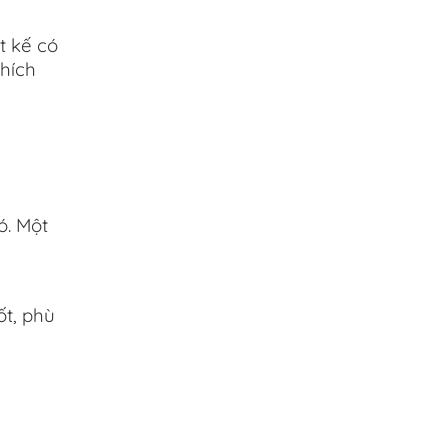
t kế có
thích
ó. Một
ốt, phù