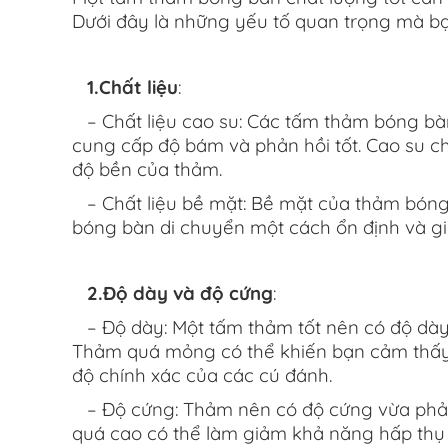
Dưới đây là những yếu tố quan trọng mà b
1.Chất liệu
:
– Chất liệu cao su: Các tấm thảm bóng bà
cung cấp độ bám và phản hồi tốt. Cao su ch
độ bền của thảm.
– Chất liệu bề mặt: Bề mặt của thảm bóng 
bóng bàn di chuyển một cách ổn định và giả
2.Độ dày và độ cứng
:
– Độ dày: Một tấm thảm tốt nên có độ dày 
Thảm quá mỏng có thể khiến bạn cảm thấy 
độ chính xác của các cú đánh.
– Độ cứng: Thảm nên có độ cứng vừa phải 
quá cao có thể làm giảm khả năng hấp thụ 