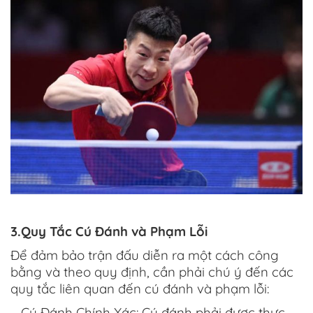
3.Quy Tắc Cú Đánh và Phạm Lỗi
Để đảm bảo trận đấu diễn ra một cách công
bằng và theo quy định, cần phải chú ý đến các
quy tắc liên quan đến cú đánh và phạm lỗi:
– Cú Đánh Chính Xác: Cú đánh phải được thực