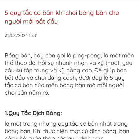
5 quy tắc cơ bản khi chơi bóng bàn cho
người mới bắt đầu
21/08/2024
15:41
Bóng bàn, hay còn gọi là ping-pong, là một môn
thể thao đòi hỏi sự nhanh nhẹn và kỹ thuật, yêu
cầu sự tập trung và kỹ năng cao. Để giúp bạn
bắt đầu và chơi đúng cách, dưới đây là 5 quy
tắc cơ bản của môn bóng bàn mà mỗi người
chơi cần nắm rõ.
1.Quy Tắc Dịch Bóng:
là một trong những quy tắc cơ bản nhất trong
bóng bàn. Khi thực hiện một cú dịch bóng, bạn
cần phải tuân theo các quy định sau: