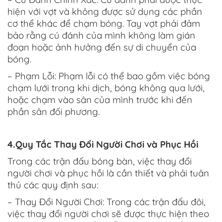
hiện với vợt và không được sử dụng các phần
cơ thể khác để chạm bóng. Tay vợt phải đảm
bảo rằng cú đánh của mình không làm gián
đoạn hoặc ảnh hưởng đến sự di chuyển của
bóng.
– Phạm Lỗi: Phạm lỗi có thể bao gồm việc bóng
chạm lưới trong khi dịch, bóng không qua lưới,
hoặc chạm vào sân của mình trước khi đến
phần sân đối phương.
4.Quy Tắc Thay Đổi Người Chơi và Phục Hồi
Trong các trận đấu bóng bàn, việc thay đổi
người chơi và phục hồi là cần thiết và phải tuân
thủ các quy định sau:
– Thay Đổi Người Chơi: Trong các trận đấu đôi,
việc thay đổi người chơi sẽ được thực hiện theo