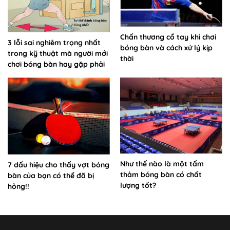
Chấn thương cổ tay khi chơi
3 lỗi sai nghiêm trọng nhất
bóng bàn và cách xử lý kịp
trong kỹ thuật mà người mới
thời
chơi bóng bàn hay gặp phải
Như thế nào là một tấm
7 dấu hiệu cho thấy vợt bóng
thảm bóng bàn có chất
bàn của bạn có thể đã bị
lượng tốt?
hỏng!!