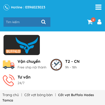
0396023023
Hotline :
0
Vận chuyển
T2 - CN
Free ship nội thành
9h - 18h
Tư vấn
24/7
Trang chủ
Cốt vợt bóng bàn
Cốt vợt Buffalo Hades
Tamca