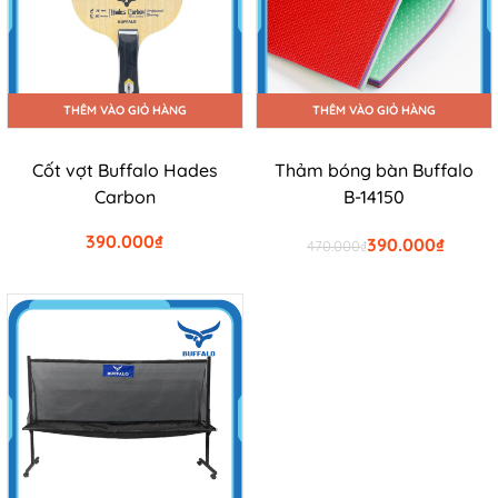
THÊM VÀO GIỎ HÀNG
THÊM VÀO GIỎ HÀNG
Cốt vợt Buffalo Hades
Thảm bóng bàn Buffalo
Carbon
B-14150
390.000
₫
390.000
₫
470.000
₫