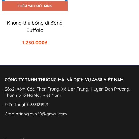
THÊM VÀO GIỎ HÀNG
Khung thu bóng di động
Buffalo
1.250.000
₫
CÔNG TY TNHH THƯƠNG MẠI VÀ DỊCH VỤ AV88 VIỆT NAM
Số
62, Xóm Cốc, Thôn Trung, Xã Liên Trung, Huyện Đan Phượng,
Thành phố Hà Nội,
Việt Nam
Điện
thoại: 0933121921
Gmail:
trinhgiavn20@gmail.com