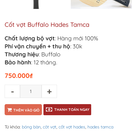
Cốt vợt Buffalo Hades Tamca
Chất lượng bộ vợt
: Hàng mới 100%
Phí vận chuyển + thu hộ
: 30k
Thương hiệu
: Buffalo
Bảo hành
: 12 tháng.
750.000
₫
-
+
THANH TOÁN NGAY
THÊM VÀO GIỎ
Từ khóa:
bóng bàn
,
côt vợt
,
cốt vợt hades
,
hades tamca