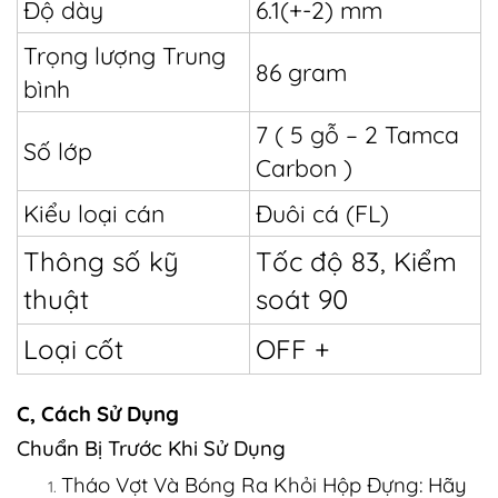
Độ dày
6.1(+-2) mm
Trọng lượng Trung
86 gram
bình
7 ( 5 gỗ – 2 Tamca
Số lớp
Carbon )
Kiểu loại cán
Đuôi cá (FL)
Thông số kỹ
Tốc độ 83, Kiểm
thuật
soát 90
Loại cốt
OFF +
C, Cách Sử Dụng
Chuẩn Bị Trước Khi Sử Dụng
Tháo Vợt Và Bóng Ra Khỏi Hộp Đựng: Hãy