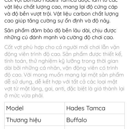
vật liệu chất lượng cao, mang lại độ cứng cáp
và độ bền vượt trội. Vật liệu carbon chất lượng
cao giúp tăng cường sự ổn định và độ nảy.
Sản phẩm đảm bảo độ bền lâu dài, chịu được
những cú đánh mạnh và cường độ chơi cao.
Cốt vợt phù hợp cho cả người mới chơi lẫn vận
động viên trình độ cao. Sản phẩm được thiết kế,
tính toán, thử nghiệm kỹ lưỡng trong thời gian
dài bởi những cá nhân, vận động viên có trình
độ cao. Với mong muốn mang lại một sản phẩm
dễ sử dụng, dễ kết hợp với tất cả các loại mặt
vợt từ mặt láng, gai, anti, đặc biệt là giá thành lại
ở mức vừa phải.
Model
Hades Tamca
Thương hiệu
Buffalo