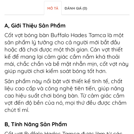
MÔ TẢ
ĐÁNH GIÁ (0)
A, Giới Thiệu Sản Phẩm
Cốt vợt bóng bàn Buffalo Hades Tamca là một
sản phẩm lý tưởng cho cả người mới bắt đầu
hoặc đã chơi được một thời gian. Cán vợt thiết
kế để mang lại cảm giác cầm nắm khá thoải
mái, chắc chắn và bề mặt nhẵn mịn, cốt vợt này
giúp người chơi kiểm soát bóng tốt hơn.
Sản phẩm này nổi bật với thiết kế tinh tế, chất
liệu cao cấp và công nghệ tiên tiến, giúp nâng
cao hiệu suất chơi bóng bàn. Từ cảm giác cầm
vợt đến độ bền của nó, mọi thứ đều được chăm
chút tỉ mỉ.
B, Tính Năng Sản Phẩm
Cốt vợt Buffalo Hades Tamca được làm từ các